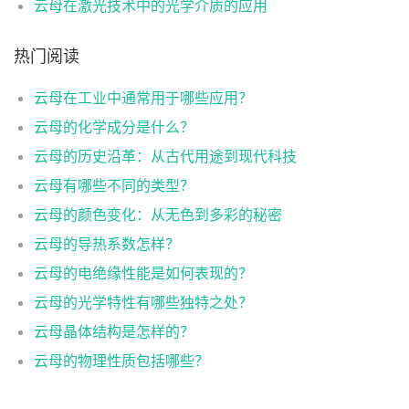
云母在激光技术中的光学介质的应用
热门阅读
云母在工业中通常用于哪些应用？
云母的化学成分是什么？
云母的历史沿革：从古代用途到现代科技
云母有哪些不同的类型？
云母的颜色变化：从无色到多彩的秘密
云母的导热系数怎样？
云母的电绝缘性能是如何表现的？
云母的光学特性有哪些独特之处？
云母晶体结构是怎样的？
云母的物理性质包括哪些？