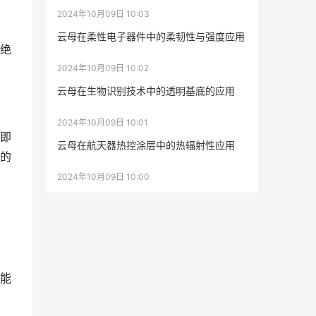
2024年10月09日 10:03
云母在柔性电子器件中的柔韧性与强度应用
绝
2024年10月09日 10:02
云母在生物识别技术中的透明基底的应用
2024年10月09日 10:01
即
云母在航天器热控涂层中的热辐射性应用
的
2024年10月09日 10:00
能