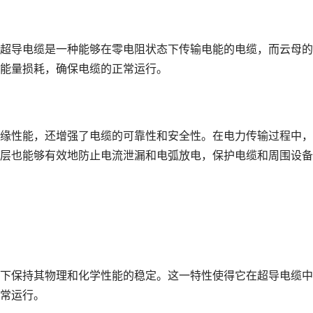
导电缆是一种能够在零电阻状态下传输电能的电缆，而云母的
能量损耗，确保电缆的正常运行。
性能，还增强了电缆的可靠性和安全性。在电力传输过程中，
层也能够有效地防止电流泄漏和电弧放电，保护电缆和周围设备
保持其物理和化学性能的稳定。这一特性使得它在超导电缆中
常运行。