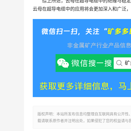
综上所述，云母在超导电缆中的绝缘与稳定性
云母在超导电缆中的应用将会更加深入和广泛，
版权声明：本站所发布信息均整理自互联网具有公开性
载请联系原作者并注明出处，如果侵犯了您的权益请与我