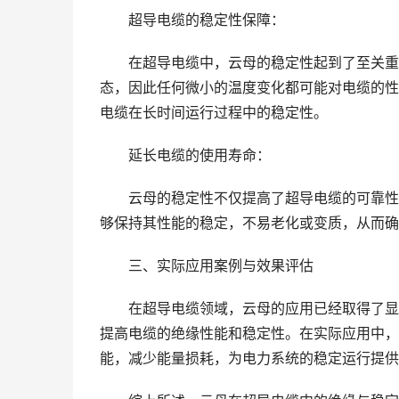
超导电缆的稳定性保障：
在超导电缆中，云母的稳定性起到了至关重要
态，因此任何微小的温度变化都可能对电缆的性
电缆在长时间运行过程中的稳定性。
延长电缆的使用寿命：
云母的稳定性不仅提高了超导电缆的可靠性，
够保持其性能的稳定，不易老化或变质，从而确
三、实际应用案例与效果评估
在超导电缆领域，云母的应用已经取得了显著
提高电缆的绝缘性能和稳定性。在实际应用中，
能，减少能量损耗，为电力系统的稳定运行提供