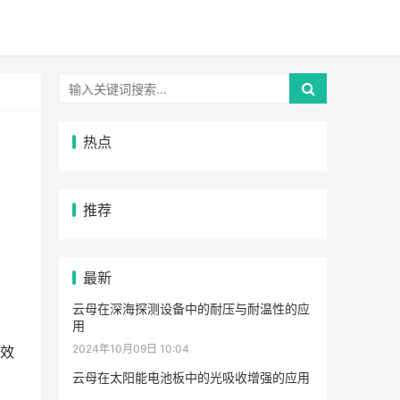
热点
推荐
最新
云母在深海探测设备中的耐压与耐温性的应
用
2024年10月09日 10:04
效
云母在太阳能电池板中的光吸收增强的应用