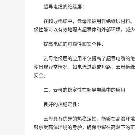
超导电缆的绝缘层：
在超导电缆中，云母常被用作绝缘层材料。超
缘性能可以有效地隔离超导体和外部环境，减少
提高电缆的可靠性和安全性：
云母绝缘层的应用不仅提高了超导电缆的绝缘
使出现异常情况，如电流过载或短路，云母绝缘
安全。
二、云母的稳定性在超导电缆中的应用
良好的热稳定性：
云母具有优异的热稳定性，能够在高温环境下
够承受高温环境的考验，确保电缆在高温下的正