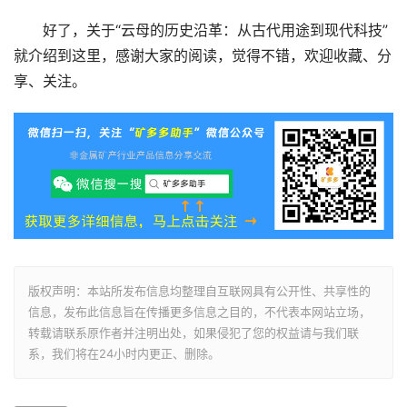
好了，关于“云母的历史沿革：从古代用途到现代科技”
就介绍到这里，感谢大家的阅读，觉得不错，欢迎收藏、分
享、关注。
版权声明：本站所发布信息均整理自互联网具有公开性、共享性的
信息，发布此信息旨在传播更多信息之目的，不代表本网站立场，
转载请联系原作者并注明出处，如果侵犯了您的权益请与我们联
系，我们将在24小时内更正、删除。