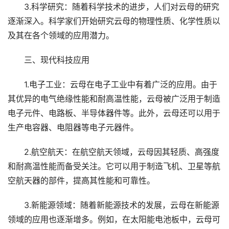
3.科学研究：随着科学技术的进步，人们对云母的研究
逐渐深入。科学家们开始研究云母的物理性质、化学性质以
及其在各个领域的应用潜力。
三、现代科技应用
1.电子工业：云母在电子工业中有着广泛的应用。由于
其优异的电气绝缘性能和耐高温性能，云母被广泛用于制造
电子元件、电路板、半导体器件等。此外，云母还可以用于
生产电容器、电阻器等电子元器件。
2.航空航天：在航空航天领域，云母因其轻质、高强度
和耐高温性能而备受关注。它可以用于制造飞机、卫星等航
空航天器的部件，提高其性能和可靠性。
3.新能源领域：随着新能源技术的发展，云母在新能源
领域的应用也逐渐增多。例如，在太阳能电池板中，云母可