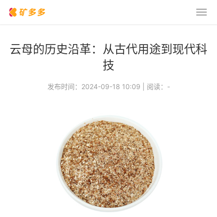
云母的历史沿革：从古代用途到现代科
技
发布时间：2024-09-18 10:09
|
阅读：
-